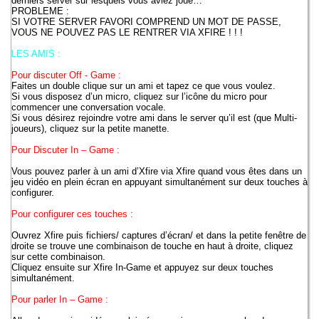
derniers server sur lesquels vous aviez joué…
PROBLEME :
SI VOTRE SERVER FAVORI COMPREND UN MOT DE PASSE,
VOUS NE POUVEZ PAS LE RENTRER VIA XFIRE ! ! !
LES AMIS :
Pour discuter Off - Game :
Faites un double clique sur un ami et tapez ce que vous voulez.
Si vous disposez d’un micro, cliquez sur l’icône du micro pour
commencer une conversation vocale.
Si vous désirez rejoindre votre ami dans le server qu’il est (que Multi-
joueurs), cliquez sur la petite manette.
Pour Discuter In – Game :
Vous pouvez parler à un ami d’Xfire via Xfire quand vous êtes dans un
jeu vidéo en plein écran en appuyant simultanément sur deux touches à
configurer.
Pour configurer ces touches :
Ouvrez Xfire puis fichiers/ captures d’écran/ et dans la petite fenêtre de
droite se trouve une combinaison de touche en haut à droite, cliquez
sur cette combinaison.
Cliquez ensuite sur Xfire In-Game et appuyez sur deux touches
simultanément.
Pour parler In – Game :