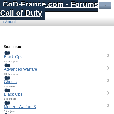
CoD-France.com - Forums
»
Call of Duty
« Accueil
Sous-forums :
Black Ops III
1465 sujets
Advanced Warfare
1035 sujets
Ghosts
737 sujets
Black Ops II
146 sujets
Modern Warfare 3
39 sujets