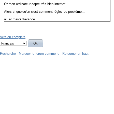
Or mon ordinateur capte très bien internet.
Alors si quelqu'un c'est comment réglez ce problème...
a+ et merci d'avance
Version complète
Recherche
·
Marquer le forum comme lu
·
Retourner en haut