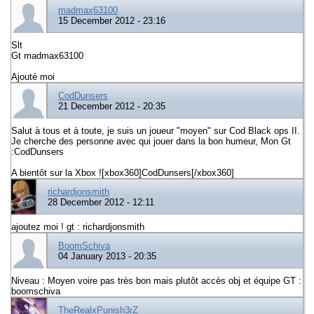
madmax63100
15 December 2012 - 23:16
Slt
Gt madmax63100
Ajouté moi
CodDunsers
21 December 2012 - 20:35
Salut à tous et à toute, je suis un joueur "moyen" sur Cod Black ops II.
Je cherche des personne avec qui jouer dans la bon humeur, Mon Gt
:CodDunsers
A bientôt sur la Xbox ![xbox360]CodDunsers[/xbox360]
richardjonsmith
28 December 2012 - 12:11
ajoutez moi ! gt : richardjonsmith
BoomSchiva
04 January 2013 - 20:35
Niveau : Moyen voire pas très bon mais plutôt accès obj et équipe GT :
boomschiva
TheRealxPunish3rZ