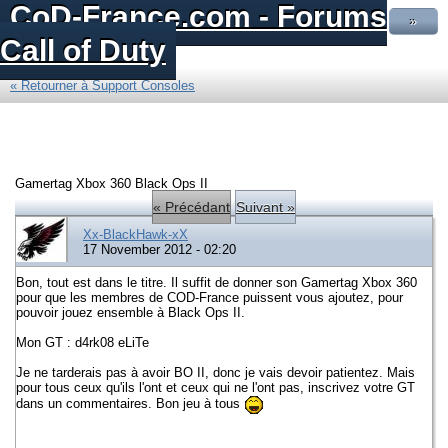
CoD-France.com - Forums
»
Call of Duty
« Retourner à Support Consoles
Gamertag Xbox 360 Black Ops II
« Précédant
Suivant »
Xx-BlackHawk-xX
17 November 2012 - 02:20
Bon, tout est dans le titre. Il suffit de donner son Gamertag Xbox 360
pour que les membres de COD-France puissent vous ajoutez, pour
pouvoir jouez ensemble à Black Ops II.
Mon GT : d4rk08 eLiTe
Je ne tarderais pas à avoir BO II, donc je vais devoir patientez. Mais
pour tous ceux qu'ils l'ont et ceux qui ne l'ont pas, inscrivez votre GT
dans un commentaires. Bon jeu à tous