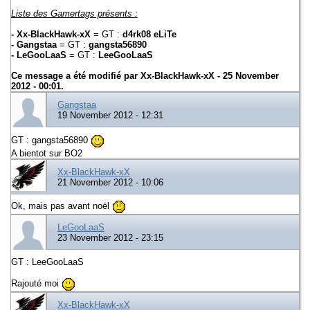
Liste des Gamertags présents :
- Xx-BlackHawk-xX
= GT :
d4rk08 eLiTe
- Gangstaa
= GT :
gangsta56890
- LeGooLaaS
= GT :
LeeGooLaaS
Ce message a été modifié par
Xx-BlackHawk-xX
- 25 November
2012 - 00:01.
Gangstaa
19 November 2012 - 12:31
GT : gangsta56890
A bientot sur BO2
Xx-BlackHawk-xX
21 November 2012 - 10:06
Ok, mais pas avant noël
LeGooLaaS
23 November 2012 - 23:15
GT : LeeGooLaaS
Rajouté moi
Xx-BlackHawk-xX