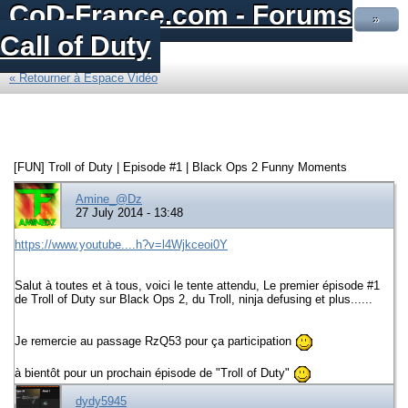
CoD-France.com - Forums
»
Call of Duty
« Retourner à Espace Vidéo
[FUN] Troll of Duty | Episode #1 | Black Ops 2 Funny Moments
Amine_@Dz
27 July 2014 - 13:48
https://www.youtube....h?v=l4Wjkceoi0Y
Salut à toutes et à tous, voici le tente attendu, Le premier épisode #1
de Troll of Duty sur Black Ops 2, du Troll, ninja defusing et plus......
Je remercie au passage RzQ53 pour ça participation
à bientôt pour un prochain épisode de "Troll of Duty"
dydy5945