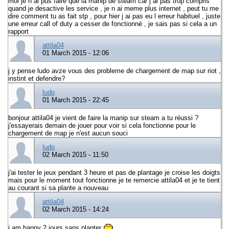
moi je n ai pus faire que la manip de steam car j ai pas trop compris
quand je desactive les service , je n ai meme plus internet , peut tu me
dire comment tu as fait stp , pour hier j ai pas eu l erreur habituel , juste
une erreur call of duty a cesser de fonctionné , je sais pas si cela a un
rapport
attila04
01 March 2015 - 12:06
j y pense ludo avze vous des probleme de chargement de map sur riot ,
instint et defendre?
ludo
01 March 2015 - 22:45
bonjour attila04 je vient de faire la manip sur steam a tu réussi ?
j'essayerais demain de jouer pour voir si cela fonctionne pour le
chargement de map je n'est aucun souci
ludo
02 March 2015 - 11:50
j'ai tester le jeux pendant 3 heure et pas de plantage je croise les doigts
mais pour le moment tout fonctionne je te remercie attila04 et je te tient
au courant si sa plante a nouveau
attila04
02 March 2015 - 14:24
i am happy 2 jours sans planter