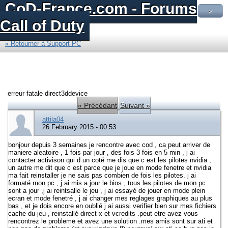
CoD-France.com - Forums
»
Call of Duty
« Retourner à Support PC
erreur fatale direct3ddevice
« Précédant
Suivant »
attila04
26 February 2015 - 00:53
bonjour depuis 3 semaines je rencontre avec cod , ca peut arriver de
maniere aleatoire , 1 fois par jour , des fois 3 fois en 5 min , j ai
contacter activison qui d un coté me dis que c est les pilotes nvidia ,
un autre me dit que c est parce que je joue en mode fenetre et nvidia
ma fait reinstaller je ne sais pas combien de fois les pilotes. j ai
formaté mon pc , j ai mis a jour le bios , tous les pilotes de mon pc
sont a jour ,j ai reintsalle le jeu , j ai essayé de jouer en mode plein
ecran et mode fenetré , j ai changer mes reglages graphiques au plus
bas , et je dois encore en oublié j ai aussi verifier bien sur mes fichiers
cache du jeu , reinstallé direct x et vcredits .peut etre avez vous
rencontrez le probleme et avez une solution .mes amis sont sur ati et