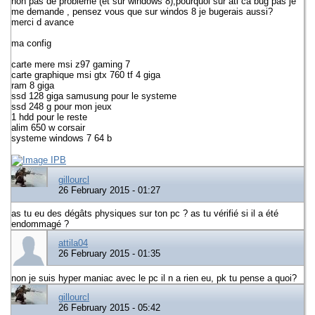
non pas de probleme (et sur windows 8),pourquoi sur ati ca bug pas je
me demande , pensez vous que sur windos 8 je bugerais aussi?
merci d avance
ma config
carte mere msi z97 gaming 7
carte graphique msi gtx 760 tf 4 giga
ram 8 giga
ssd 128 giga samusung pour le systeme
ssd 248 g pour mon jeux
1 hdd pour le reste
alim 650 w corsair
systeme windows 7 64 b
gillourcl
26 February 2015 - 01:27
as tu eu des dégâts physiques sur ton pc ? as tu vérifié si il a été
endommagé ?
attila04
26 February 2015 - 01:35
non je suis hyper maniac avec le pc il n a rien eu, pk tu pense a quoi?
gillourcl
26 February 2015 - 05:42