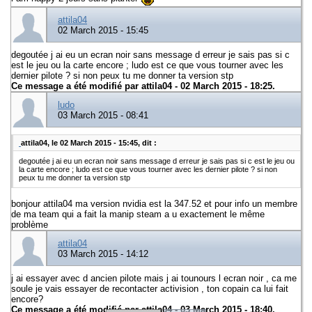
attila04
02 March 2015 - 15:45
degoutée j ai eu un ecran noir sans message d erreur je sais pas si c
est le jeu ou la carte encore ; ludo est ce que vous tourner avec les
dernier pilote ? si non peux tu me donner ta version stp
Ce message a été modifié par
attila04
- 02 March 2015 - 18:25.
ludo
03 March 2015 - 08:41
attila04, le 02 March 2015 - 15:45, dit :
degoutée j ai eu un ecran noir sans message d erreur je sais pas si c est le jeu ou
la carte encore ; ludo est ce que vous tourner avec les dernier pilote ? si non
peux tu me donner ta version stp
bonjour attila04 ma version nvidia est la 347.52 et pour info un membre
de ma team qui a fait la manip steam a u exactement le même
problème
attila04
03 March 2015 - 14:12
j ai essayer avec d ancien pilote mais j ai tounours l ecran noir , ca me
soule je vais essayer de recontacter activision , ton copain ca lui fait
encore?
Ce message a été modifié par
attila04
- 03 March 2015 - 18:40.