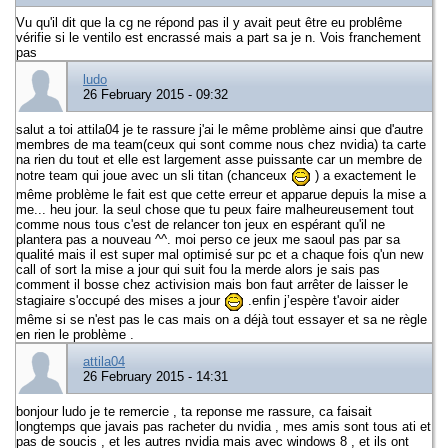
Vu qu'il dit que la cg ne répond pas il y avait peut être eu problême
vérifie si le ventilo est encrassé mais a part sa je n. Vois franchement
pas
ludo
26 February 2015 - 09:32
salut a toi attila04 je te rassure j'ai le même problème ainsi que d'autre
membres de ma team(ceux qui sont comme nous chez nvidia) ta carte
na rien du tout et elle est largement asse puissante car un membre de
notre team qui joue avec un sli titan (chanceux
) a exactement le
même problème le fait est que cette erreur et apparue depuis la mise a
me... heu jour. la seul chose que tu peux faire malheureusement tout
comme nous tous c'est de relancer ton jeux en espérant qu'il ne
plantera pas a nouveau ^^. moi perso ce jeux me saoul pas par sa
qualité mais il est super mal optimisé sur pc et a chaque fois q'un new
call of sort la mise a jour qui suit fou la merde alors je sais pas
comment il bosse chez activision mais bon faut arrêter de laisser le
stagiaire s'occupé des mises a jour
.enfin j’espère t'avoir aider
même si se n'est pas le cas mais on a déjà tout essayer et sa ne règle
en rien le problème .
attila04
26 February 2015 - 14:31
bonjour ludo je te remercie , ta reponse me rassure, ca faisait
longtemps que javais pas racheter du nvidia , mes amis sont tous ati et
pas de soucis , et les autres nvidia mais avec windows 8 , et ils ont