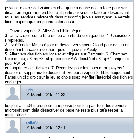
je viens d avoir activision en chat qui ma donné ceci a faire pour sois
disant arranger mon probleme ,il parle aussi de le faire en desactivant
tous les services microsoft dans msconfig je vais essayeret je verrais
bien j espere que ca pourra aider aussi
1. Ouvrez vapeur. 2. Allez à la bibliothèque.
3. Un clic droit sur ​​le titre du jeu à partir du coin gauche. 4. Choisissez
Propriétés.
Allez à l'onglet Mises à jour et désactiver vapeur Cloud pour ce jeu en
décochant la case à cocher , puis cliquez sur Apply.
5. Aller vers des fichiers locaux et cliquez sur Parcourir. 6. Cherchez
l'exe du jeu, s6_mp64_ship.exe pour AW député et s6_sp64_ship.exe
pour AW SP
et supprimer ces fichiers. 7. Regardez pour les joueurs ou players2
dossier et supprimez le dossier. 8. Retour à vapeur> Bibliothèque neuf.
Faites un clic droit sur ​​le jeu et choisissez Vérifier l'intégrité des fichiers
cache jeu.
ludo
01 March 2015 - 11:32
bonjour attila04 merci pour ta réponse pour ma part tous les services
microsoft sont déjà désactiver de base ne reste plus qu'a tester la
minip steam...
attila04
01 March 2015 - 12:01