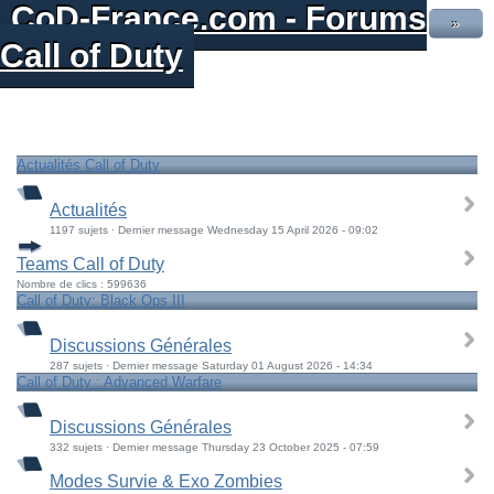
CoD-France.com - Forums
»
Call of Duty
Actualités Call of Duty
Actualités
1197 sujets · Dernier message Wednesday 15 April 2026 - 09:02
Teams Call of Duty
Nombre de clics : 599636
Call of Duty: Black Ops III
Discussions Générales
287 sujets · Dernier message Saturday 01 August 2026 - 14:34
Call of Duty : Advanced Warfare
Discussions Générales
332 sujets · Dernier message Thursday 23 October 2025 - 07:59
Modes Survie & Exo Zombies