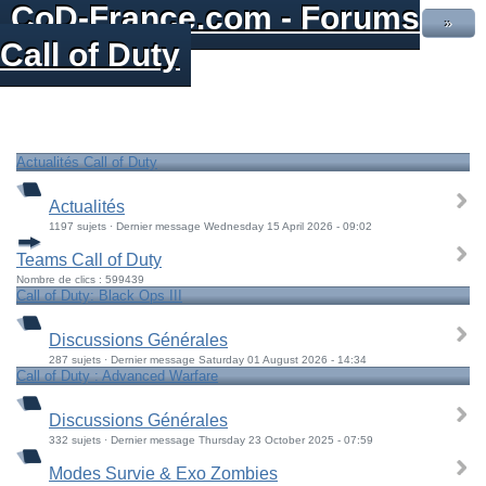
CoD-France.com - Forums
»
Call of Duty
Actualités Call of Duty
Actualités
1197 sujets · Dernier message Wednesday 15 April 2026 - 09:02
Teams Call of Duty
Nombre de clics : 599439
Call of Duty: Black Ops III
Discussions Générales
287 sujets · Dernier message Saturday 01 August 2026 - 14:34
Call of Duty : Advanced Warfare
Discussions Générales
332 sujets · Dernier message Thursday 23 October 2025 - 07:59
Modes Survie & Exo Zombies