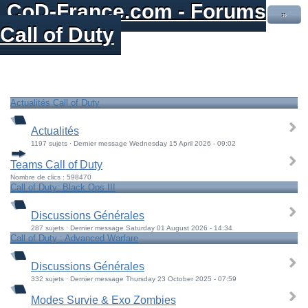
CoD-France.com - Forums
»
Call of Duty
Actualités Call of Duty
Actualités
1197 sujets · Dernier message Wednesday 15 April 2026 - 09:02
Teams Call of Duty
Nombre de clics : 598470
Call of Duty: Black Ops III
Discussions Générales
287 sujets · Dernier message Saturday 01 August 2026 - 14:34
Call of Duty : Advanced Warfare
Discussions Générales
332 sujets · Dernier message Thursday 23 October 2025 - 07:59
Modes Survie & Exo Zombies