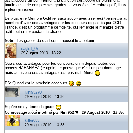
est là depuis un bon moment, la sanction sera opéré différemment.
Inutile aussi de compter ses grades, si vous êtes "Membre gold", il n'y
a plus rien après.
De plus, être Membre Gold
(et sans aucun avertissement)
permettra au
membre d'avoir des avantages sur les concours organisés par COD-
France, c'est un programme de fidélité, qui remercie le membre d'être
actif tout en respectant la charte.
Note :
Les grades du staff sont impossible à obtenir.
eagle1_07
29 August 2010 - 13:22
Ouais des avantages pour les concours, enfin depuis toutes ces
années HAHAHAHA (je rigole) Je pense que c'est un peu dommage
mais au niveau des avantages c'est pas mal. Merci
PS: Quand est le prochain concours
Nini95270
29 August 2010 - 13:36
Supére se systeme de grade
Ce message a été modifié par
Nini95270
- 29 August 2010 - 13:36.
Killer083
29 August 2010 - 13:38