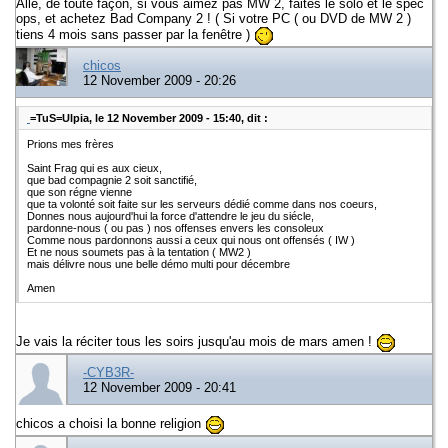
Allé, de toute façon, si vous aimez pas MW 2, faites le solo et le spec
ops, et achetez Bad Company 2 ! ( Si votre PC ( ou DVD de MW 2 )
tiens 4 mois sans passer par la fenêtre )
chicos
12 November 2009 - 20:26
=TuS=Ulpia, le 12 November 2009 - 15:40, dit :
Prions mes frères
Saint Frag qui es aux cieux,
que bad compagnie 2 soit sanctifié,
que son régne vienne
que ta volonté soit faite sur les serveurs dédié comme dans nos coeurs,
Donnes nous aujourd'hui la force d'attendre le jeu du siécle,
pardonne-nous ( ou pas ) nos offenses envers les consoleux
Comme nous pardonnons aussi a ceux qui nous ont offensés ( IW )
Et ne nous soumets pas à la tentation ( MW2 )
mais délivre nous une belle démo multi pour décembre
Amen
Je vais la réciter tous les soirs jusqu'au mois de mars amen !
-CYB3R-
12 November 2009 - 20:41
chicos a choisi la bonne religion