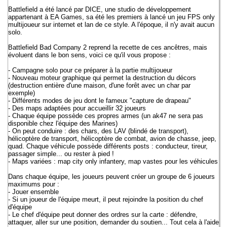
Battlefield a été lancé par DICE, une studio de développement
appartenant à EA Games, sa été les premiers à lancé un jeu FPS only
multijoueur sur internet et lan de ce style. A l'époque, il n'y avait aucun
solo.
Battlefield Bad Company 2 reprend la recette de ces ancêtres, mais
évoluent dans le bon sens, voici ce qu'il vous propose :
- Campagne solo pour ce préparer à la partie multijoueur
- Nouveau moteur graphique qui permet la destruction du décors
(destruction entière d'une maison, d'une forêt avec un char par
exemple)
- Différents modes de jeu dont le fameux "capture de drapeau"
- Des maps adaptées pour accueillir 32 joueurs
- Chaque équipe possède ces propres armes (un ak47 ne sera pas
disponible chez l'équipe des Marines)
- On peut conduire : des chars, des LAV (blindé de transport),
hélicoptère de transport, hélicoptère de combat, avion de chasse, jeep,
quad. Chaque véhicule possède différents posts : conducteur, tireur,
passager simple... ou rester à pied !
- Maps variées : map city only infantery, map vastes pour les véhicules
Dans chaque équipe, les joueurs peuvent créer un groupe de 6 joueurs
maximums pour :
- Jouer ensemble
- Si un joueur de l'équipe meurt, il peut rejoindre la position du chef
d'équipe
- Le chef d'équipe peut donner des ordres sur la carte : défendre,
attaquer, aller sur une position, demander du soutien... Tout cela à l'aide