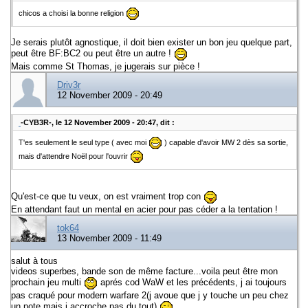
chicos a choisi la bonne religion
Je serais plutôt agnostique, il doit bien exister un bon jeu quelque part,
peut être BF:BC2 ou peut être un autre !
Mais comme St Thomas, je jugerais sur pièce !
Driv3r
12 November 2009 - 20:49
-CYB3R-, le 12 November 2009 - 20:47, dit :
T'es seulement le seul type ( avec moi
) capable d'avoir MW 2 dès sa sortie,
mais d'attendre Noël pour l'ouvrir
Qu'est-ce que tu veux, on est vraiment trop con
En attendant faut un mental en acier pour pas céder a la tentation !
tok64
13 November 2009 - 11:49
salut à tous
videos superbes, bande son de même facture...voila peut être mon
prochain jeu multi
aprés cod WaW et les précédents, j ai toujours
pas craqué pour modern warfare 2(j avoue que j y touche un peu chez
un pote mais j accroche pas du tout)