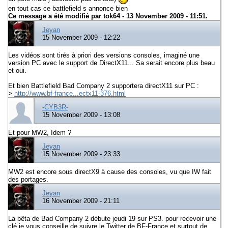
en tout cas ce battlefield s annonce bien
Ce message a été modifié par
tok64
- 13 November 2009 - 11:51.
Jeyan
15 November 2009 - 12:22
Les vidéos sont tirés à priori des versions consoles, imaginé une
version PC avec le support de DirectX11... Sa serait encore plus beau
et oui.
Et bien Battlefield Bad Company 2 supportera directX11 sur PC :
>
http://www.bf-france...ectx11-376.html
-CYB3R-
15 November 2009 - 13:08
Et pour MW2, Idem ?
Jeyan
15 November 2009 - 23:33
MW2 est encore sous directX9 à cause des consoles, vu que IW fait
des portages.
Jeyan
16 November 2009 - 21:11
La bêta de Bad Company 2 débute jeudi 19 sur PS3. pour recevoir une
clé je vous conseille de suivre le Twitter de BF-France et surtout de