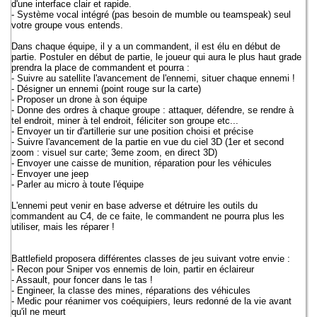
d'une interface clair et rapide.
- Système vocal intégré (pas besoin de mumble ou teamspeak) seul
votre groupe vous entends.
Dans chaque équipe, il y a un commandent, il est élu en début de
partie. Postuler en début de partie, le joueur qui aura le plus haut grade
prendra la place de commandent et pourra :
- Suivre au satellite l'avancement de l'ennemi, situer chaque ennemi !
- Désigner un ennemi (point rouge sur la carte)
- Proposer un drone à son équipe
- Donne des ordres à chaque groupe : attaquer, défendre, se rendre à
tel endroit, miner à tel endroit, féliciter son groupe etc...
- Envoyer un tir d'artillerie sur une position choisi et précise
- Suivre l'avancement de la partie en vue du ciel 3D (1er et second
zoom : visuel sur carte; 3eme zoom, en direct 3D)
- Envoyer une caisse de munition, réparation pour les véhicules
- Envoyer une jeep
- Parler au micro à toute l'équipe
L'ennemi peut venir en base adverse et détruire les outils du
commandent au C4, de ce faite, le commandent ne pourra plus les
utiliser, mais les réparer !
Battlefield proposera différentes classes de jeu suivant votre envie :
- Recon pour Sniper vos ennemis de loin, partir en éclaireur
- Assault, pour foncer dans le tas !
- Engineer, la classe des mines, réparations des véhicules
- Medic pour réanimer vos coéquipiers, leurs redonné de la vie avant
qu'il ne meurt