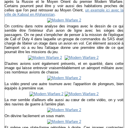
après la Russie et le Moyen Orient du premier Modern Warfare.
Certains pourront peut être y voir aussi des habitations proches de
celles que l'on peut retrouver au Moyen Orient,
un exemple ici avec la
ville de Kaboul en Afghanistan
.
On continu dans notre analyse des images avec le dessin de ce qui
semble être l'intérieur d'un avion de ligne avec les sièges des
passagers. On ne peut s'empêcher de penser à la mission de l'épilogue
de Call of Duty 4 dans laquelle un groupe de commandos du SAS était
chargé de libérer un otage dans un avion en vol. Cet élément associé à
l'aéroport où a eu lieu l'attaque donne une première idée de ce que
pourrait être les missions du jeu.
D'autres avions sont également présents, et en quantité, dans cette
image qui laisse entrevoir vraisemblablement un aéroport militaire avec
ces nombreux avions de chasse.
La vidéo prend une autre tournure avec l'apparition de plongeurs, bien
équipés à première vue.
La mer semble d'ailleurs elle aussi au cœur de cette vidéo, on y voit
des navires de guerre à l'arrière plan.
On dévine facilement un sous marin.
Et même une plate-forme pétrolière à droite. Ces images contrastes