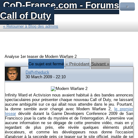
CoD-France.com - Forums
»
Call of Duty
« Retourner à Blog des admins
Analyse 1er teaser de Modern Warfare 2
Ce sujet est fermé
« Précédant
Suivant »
Daffytheduck
30 March 2009 - 22:10
Infinity Ward et Activision nous avaient habitué à des bandes annonces
spectaculaires pour présenter chaque nouveau Call of Duty, ne laissant
aucune ambiguïté sur ce qui allait nous attendre dans le jeu. Pourtant,
la donne semble avoir changé avec Modern Warfare 2,
le premier
tesear
dévoilé durant la Game Developers Conference 2009 de San
Francisco joue la carte du mystère et de l'interrogation. A première vue
aucune information ne se dégage de cette première vidéo, mais en y
regardant de plus près, elle révèle quelques éléments plutôt
évocateurs, et comme les développeurs nous donne l'occasion
d'analyser à la seconde près ce teaser sur le site officiel, inutile de se