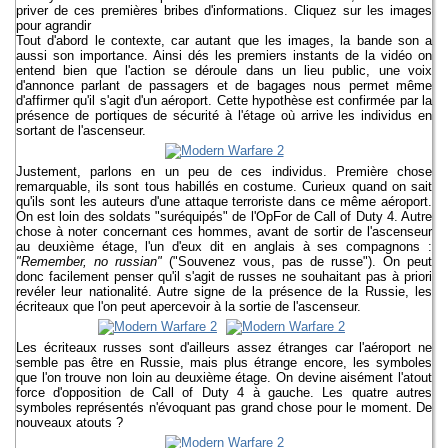
priver de ces premières bribes d'informations. Cliquez sur les images
pour agrandir
Tout d'abord le contexte, car autant que les images, la bande son a
aussi son importance. Ainsi dés les premiers instants de la vidéo on
entend bien que l'action se déroule dans un lieu public, une voix
d'annonce parlant de passagers et de bagages nous permet même
d'affirmer qu'il s'agit d'un aéroport. Cette hypothèse est confirmée par la
présence de portiques de sécurité à l'étage où arrive les individus en
sortant de l'ascenseur.
Justement, parlons en un peu de ces individus. Première chose
remarquable, ils sont tous habillés en costume. Curieux quand on sait
qu'ils sont les auteurs d'une attaque terroriste dans ce même aéroport.
On est loin des soldats "suréquipés" de l'OpFor de Call of Duty 4. Autre
chose à noter concernant ces hommes, avant de sortir de l'ascenseur
au deuxième étage, l'un d'eux dit en anglais à ses compagnons :
"Remember, no russian"
("Souvenez vous, pas de russe"). On peut
donc facilement penser qu'il s'agit de russes ne souhaitant pas à priori
revéler leur nationalité. Autre signe de la présence de la Russie, les
écriteaux que l'on peut apercevoir à la sortie de l'ascenseur.
Les écriteaux russes sont d'ailleurs assez étranges car l'aéroport ne
semble pas être en Russie, mais plus étrange encore, les symboles
que l'on trouve non loin au deuxième étage. On devine aisément l'atout
force d'opposition de Call of Duty 4 à gauche. Les quatre autres
symboles représentés n'évoquant pas grand chose pour le moment. De
nouveaux atouts ?