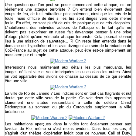
Une question que l'on peut se poser concernant cette attaque, est-ce
réellement une attaque terroriste ? On entend bien évidement des
coups de feu, de fusil mitrailleur principalement, ainsi que les cris de la
foule, mais difficile de dire si les tirs sont dirigés vers cette même
foule. En effet, ce sont plutôt de cris de panique que de cris d'agonies.
L'habillement des individus auteurs de l'attaque et le fait qu'ils ne
doivent pas s'exprimer en russe fait davantage penser à une prise
d'otage plutôt qu'une véritable attaque terroriste. Cela pourrait donner
lieu à une mission de sauvetage... ?! On reste bien entendu dans le
domaine de l'hypothèse et les avis divergent au sein de la rédaction de
CoD-France au sujet de cette attaque, peut être est-ce simplement un
massacre pur et simple.
Interessons nous maintenant aux détails les plus marquants, les
images défilent vite et sont imbriquées les unes dans les autres. Ainsi
on voit apparaître des avions de chasse au dessus de ce qui semble
être une ville.
La ville de Rio de Janeiro ? Les indices sont en tout cas flagrants et nul
doute que cette ville sera de la partie. On voit deux fois apparaitre
clairement une statue ressemblant à celle du célèbre Christ
Rédempteur au sommet du pic du Corcovado surplombant la ville
brésilienne.
Les habitations aperçues dans la vidéo font également penser aux
favelas de Rio, même si c'est moins évident. Dans tous les cas, il
s'agirait d'un théâtre d'opération inédit pour ce nouveau Call of Duty,