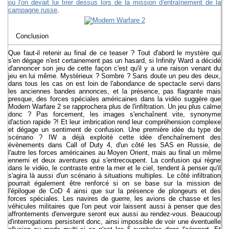
où l'on devait lui tirer dessus lors de la mission d'entraînement de la
campagne russe
.
Conclusion
Que faut-il retenir au final de ce teaser ? Tout d'abord le mystère qui
s'en dégage n'est certainement pas un hasard, si Infinity Ward a décidé
d'annoncer son jeu de cette façon c'est qu'il y a une raison venant du
jeu en lui même. Mystérieux ? Sombre ? Sans doute un peu des deux,
dans tous les cas on est loin de l'abondance de spectacle servi dans
les anciennes bandes annonces, et la présence, pas flagrante mais
presque, des forces spéciales américaines dans la vidéo suggère que
Modern Warfare 2 se rapprochera plus de l'infiltration. Un jeu plus calme
donc ? Pas forcement, les images s'enchaînent vite, synonyme
d'action rapide ?! Et leur imbrication rend leur compréhension complexe
et dégage un sentiment de confusion. Une première idée du type de
scénario ? IW a déjà exploité cette idée d'enchaînement des
évènements dans Call of Duty 4, d'un côté les SAS en Russie, de
l'autre les forces américaines au Moyen Orient, mais au final un même
ennemi et deux aventures qui s'entrecoupent. La confusion qui règne
dans le vidéo, le contraste entre la mer et le ciel, tendent à penser qu'il
s'agira là aussi d'un scénario à situations multiples. Le côté infiltration
pourrait également être renforcé si on se base sur la mission de
l'épilogue de CoD 4 ainsi que sur la présence de plongeurs et des
forces spéciales. Les navires de guerre, les avions de chasse et les
véhicules militaires que l'on peut voir laissent aussi à penser que des
affrontements d'envergure seront eux aussi au rendez-vous. Beaucoup
d'interrogations persistent donc, ainsi impossible de voir une éventuelle