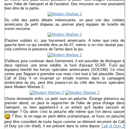
avec l'idée de l'aéroport et de l'aviation. Des missions en mer pourraient
bien être de la partie.
Du côté des petits détails intéressante, on peut voir des soldats
américains (le petit drapeau au premier plan) équipés de lunette de
vision nocturne.
D'autres soldats ici, pas forcement américains. A noter que celui de
gauche tient ce qui semble être un Ak-47, même si on n'en doutait pas,
cela confirme la présence de l'arme dans le jeu.
D'ailleurs pour continuer dans l'armement, il est possible de distinguer à
deux reprises une arme inédite, le fusil d'assaut SCAR. Fusil qui
équipera bientôt les forces spéciales américaines (SOCOM). Ce n'est
certes pas flagrant à première vue mais c'est tout à fait plausible. Dans
Call of Duty 4 on incarnait un simple marines dans la campagne
américaine du jeu, peut être jouera-t-on du côté des forces spéciales
dans Modern Warfare 2...
Chose étonnante enfin, ce petit ours en peluche. Étrange présence au
premier abord, on peut le rapprocher de l'idée de prise d'otage dans
l'aéroport, ou bien appartient-il à un enfant qu'il faudra secourir et
protéger ? Ou alors c'est la peluche elle même que l'on devra sauver
? Bon, là on nage en plein délire scénaristique, et l'ours en peluche
peut être considéré de toute façon comme un élément récurrent de Call
of Duty (un clin d'œil), il est présent dans la série depuis
Call of Duty 2