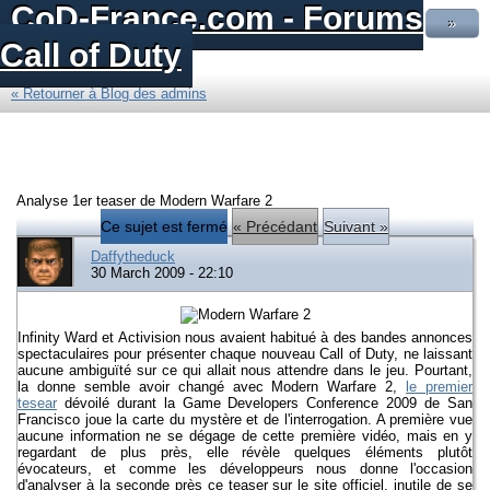
CoD-France.com - Forums
»
Call of Duty
« Retourner à Blog des admins
Analyse 1er teaser de Modern Warfare 2
Ce sujet est fermé
« Précédant
Suivant »
Daffytheduck
30 March 2009 - 22:10
Infinity Ward et Activision nous avaient habitué à des bandes annonces
spectaculaires pour présenter chaque nouveau Call of Duty, ne laissant
aucune ambiguïté sur ce qui allait nous attendre dans le jeu. Pourtant,
la donne semble avoir changé avec Modern Warfare 2,
le premier
tesear
dévoilé durant la Game Developers Conference 2009 de San
Francisco joue la carte du mystère et de l'interrogation. A première vue
aucune information ne se dégage de cette première vidéo, mais en y
regardant de plus près, elle révèle quelques éléments plutôt
évocateurs, et comme les développeurs nous donne l'occasion
d'analyser à la seconde près ce teaser sur le site officiel, inutile de se