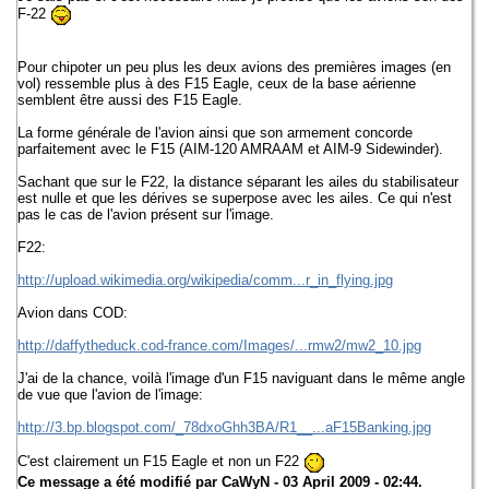
F-22
Pour chipoter un peu plus les deux avions des premières images (en
vol) ressemble plus à des F15 Eagle, ceux de la base aérienne
semblent être aussi des F15 Eagle.
La forme générale de l'avion ainsi que son armement concorde
parfaitement avec le F15 (AIM-120 AMRAAM et AIM-9 Sidewinder).
Sachant que sur le F22, la distance séparant les ailes du stabilisateur
est nulle et que les dérives se superpose avec les ailes. Ce qui n'est
pas le cas de l'avion présent sur l'image.
F22:
http://upload.wikimedia.org/wikipedia/comm...r_in_flying.jpg
Avion dans COD:
http://daffytheduck.cod-france.com/Images/...rmw2/mw2_10.jpg
J'ai de la chance, voilà l'image d'un F15 naviguant dans le même angle
de vue que l'avion de l'image:
http://3.bp.blogspot.com/_78dxoGhh3BA/R1__...aF15Banking.jpg
C'est clairement un F15 Eagle et non un F22
Ce message a été modifié par
CaWyN
- 03 April 2009 - 02:44.