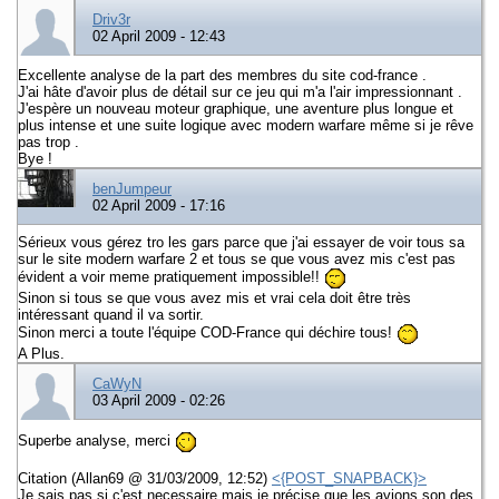
Driv3r
02 April 2009 - 12:43
Excellente analyse de la part des membres du site cod-france .
J'ai hâte d'avoir plus de détail sur ce jeu qui m'a l'air impressionnant .
J'espère un nouveau moteur graphique, une aventure plus longue et
plus intense et une suite logique avec modern warfare même si je rêve
pas trop .
Bye !
benJumpeur
02 April 2009 - 17:16
Sérieux vous gérez tro les gars parce que j'ai essayer de voir tous sa
sur le site modern warfare 2 et tous se que vous avez mis c'est pas
évident a voir meme pratiquement impossible!!
Sinon si tous se que vous avez mis et vrai cela doit être très
intéressant quand il va sortir.
Sinon merci a toute l'équipe COD-France qui déchire tous!
A Plus.
CaWyN
03 April 2009 - 02:26
Superbe analyse, merci
Citation (Allan69 @ 31/03/2009, 12:52)
<{POST_SNAPBACK}>
Je sais pas si c'est necessaire mais je précise que les avions son des