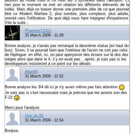
allusion au mode multi si ce n'est les 5 symboles dans l'aéroport. Et
rien pour le moment ne met en relation les différents éléments de la
vidéo. Mais déjà ce teaser donne une première idée de ce que pourrait
être ce Modern Warfare 2, plus sombre, plus complexe, plus adulte,
orienté vers l'infiltration. De quoi déjà nous faire trépigner d'impatience.
Vite la suite...
PhantomT1412
31 March 2009 - 11:28
Bonne analyse, je n'avais pas remarqué la deuxième statue (en haut du
bus). Sinon, il se pourrait bien que l'intérieur de l'avion ne soit pas celui
de l'épilogue: en effet, ici, on peut aperçevoir des écrans sur le dos des
sièges alors que dans le 4, il y en avait pas... après, je sais pas si les
developpeurs insisteront à ce point sur les détails.
Allan69
31 March 2009 - 11:52
Bonne analyse les 3/4 dit ici je n'y avais même pas fais attention
Je sais pas si c'est necessaire mais je précise que les avions son des
F-22
Merci pour l'analyse
Vinc du 60
31 March 2009 - 11:54
Bonjour,