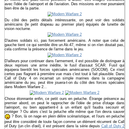
avec l'idée de l'aéroport et de l'aviation. Des missions en mer pourraient
bien être de la partie.
Du côté des petits détails intéressante, on peut voir des soldats
américains (le petit drapeau au premier plan) équipés de lunette de
vision nocturne.
D'autres soldats ici, pas forcement américains. A noter que celui de
gauche tient ce qui semble être un Ak-47, même si on n'en doutait pas,
cela confirme la présence de l'arme dans le jeu.
D'ailleurs pour continuer dans l'armement, il est possible de distinguer à
deux reprises une arme inédite, le fusil d'assaut SCAR. Fusil qui
équipera bientôt les forces spéciales américaines (SOCOM). Ce n'est
certes pas flagrant à première vue mais c'est tout à fait plausible. Dans
Call of Duty 4 on incarnait un simple marines dans la campagne
américaine du jeu, peut être jouera-t-on du côté des forces spéciales
dans Modern Warfare 2...
Chose étonnante enfin, ce petit ours en peluche. Étrange présence au
premier abord, on peut le rapprocher de l'idée de prise d'otage dans
l'aéroport, ou bien appartient-il à un enfant qu'il faudra secourir et
protéger ? Ou alors c'est la peluche elle même que l'on devra sauver
? Bon, là on nage en plein délire scénaristique, et l'ours en peluche
peut être considéré de toute façon comme un élément récurrent de Call
of Duty (un clin d'œil), il est présent dans la série depuis
Call of Duty 2