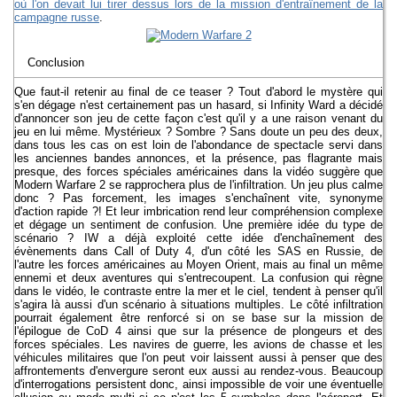
où l'on devait lui tirer dessus lors de la mission d'entraînement de la
campagne russe
.
Conclusion
Que faut-il retenir au final de ce teaser ? Tout d'abord le mystère qui
s'en dégage n'est certainement pas un hasard, si Infinity Ward a décidé
d'annoncer son jeu de cette façon c'est qu'il y a une raison venant du
jeu en lui même. Mystérieux ? Sombre ? Sans doute un peu des deux,
dans tous les cas on est loin de l'abondance de spectacle servi dans
les anciennes bandes annonces, et la présence, pas flagrante mais
presque, des forces spéciales américaines dans la vidéo suggère que
Modern Warfare 2 se rapprochera plus de l'infiltration. Un jeu plus calme
donc ? Pas forcement, les images s'enchaînent vite, synonyme
d'action rapide ?! Et leur imbrication rend leur compréhension complexe
et dégage un sentiment de confusion. Une première idée du type de
scénario ? IW a déjà exploité cette idée d'enchaînement des
évènements dans Call of Duty 4, d'un côté les SAS en Russie, de
l'autre les forces américaines au Moyen Orient, mais au final un même
ennemi et deux aventures qui s'entrecoupent. La confusion qui règne
dans le vidéo, le contraste entre la mer et le ciel, tendent à penser qu'il
s'agira là aussi d'un scénario à situations multiples. Le côté infiltration
pourrait également être renforcé si on se base sur la mission de
l'épilogue de CoD 4 ainsi que sur la présence de plongeurs et des
forces spéciales. Les navires de guerre, les avions de chasse et les
véhicules militaires que l'on peut voir laissent aussi à penser que des
affrontements d'envergure seront eux aussi au rendez-vous. Beaucoup
d'interrogations persistent donc, ainsi impossible de voir une éventuelle