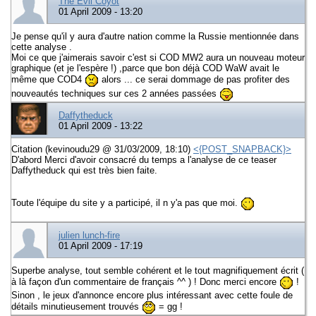
The Evil Coyot
01 April 2009 - 13:20
Je pense qu'il y aura d'autre nation comme la Russie mentionnée dans
cette analyse .
Moi ce que j'aimerais savoir c'est si COD MW2 aura un nouveau moteur
graphique (et je l'espère !) ,parce que bon déjà COD WaW avait le
même que COD4
alors ... ce serai dommage de pas profiter des
nouveautés techniques sur ces 2 années passées
Daffytheduck
01 April 2009 - 13:22
Citation (kevinoudu29 @ 31/03/2009, 18:10)
<{POST_SNAPBACK}>
D'abord Merci d'avoir consacré du temps a l'analyse de ce teaser
Daffytheduck qui est très bien faite.
Toute l'équipe du site y a participé, il n y'a pas que moi.
julien lunch-fire
01 April 2009 - 17:19
Superbe analyse, tout semble cohérent et le tout magnifiquement écrit (
à là façon d'un commentaire de français ^^ ) ! Donc merci encore
!
Sinon , le jeux d'annonce encore plus intéressant avec cette foule de
détails minutieusement trouvés
= gg !