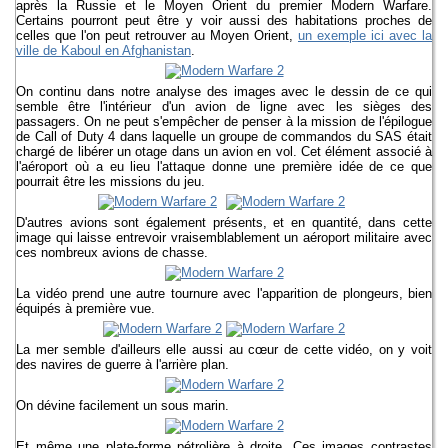
après la Russie et le Moyen Orient du premier Modern Warfare.
Certains pourront peut être y voir aussi des habitations proches de
celles que l'on peut retrouver au Moyen Orient,
un exemple ici avec la
ville de Kaboul en Afghanistan
.
On continu dans notre analyse des images avec le dessin de ce qui
semble être l'intérieur d'un avion de ligne avec les sièges des
passagers. On ne peut s'empêcher de penser à la mission de l'épilogue
de Call of Duty 4 dans laquelle un groupe de commandos du SAS était
chargé de libérer un otage dans un avion en vol. Cet élément associé à
l'aéroport où a eu lieu l'attaque donne une première idée de ce que
pourrait être les missions du jeu.
D'autres avions sont également présents, et en quantité, dans cette
image qui laisse entrevoir vraisemblablement un aéroport militaire avec
ces nombreux avions de chasse.
La vidéo prend une autre tournure avec l'apparition de plongeurs, bien
équipés à première vue.
La mer semble d'ailleurs elle aussi au cœur de cette vidéo, on y voit
des navires de guerre à l'arrière plan.
On dévine facilement un sous marin.
Et même une plate-forme pétrolière à droite. Ces images contrastes