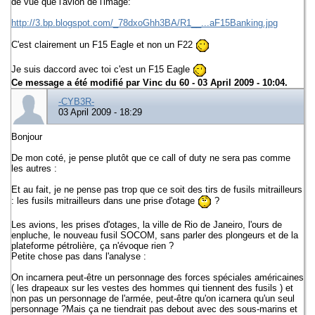
de vue que l'avion de l'image:
http://3.bp.blogspot.com/_78dxoGhh3BA/R1__...aF15Banking.jpg
C'est clairement un F15 Eagle et non un F22
Je suis daccord avec toi c'est un F15 Eagle
Ce message a été modifié par
Vinc du 60
- 03 April 2009 - 10:04.
-CYB3R-
03 April 2009 - 18:29
Bonjour
De mon coté, je pense plutôt que ce call of duty ne sera pas comme
les autres :
Et au fait, je ne pense pas trop que ce soit des tirs de fusils mitrailleurs
: les fusils mitrailleurs dans une prise d'otage
?
Les avions, les prises d'otages, la ville de Rio de Janeiro, l'ours de
enpluche, le nouveau fusil SOCOM, sans parler des plongeurs et de la
plateforme pétrolière, ça n'évoque rien ?
Petite chose pas dans l'analyse :
On incarnera peut-être un personnage des forces spéciales américaines
( les drapeaux sur les vestes des hommes qui tiennent des fusils ) et
non pas un personnage de l'armée, peut-être qu'on icarnera qu'un seul
personnage ?Mais ça ne tiendrait pas debout avec des sous-marins et