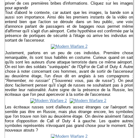
priver de ces premières bribes d'informations. Cliquez sur les images
pour agrandir
Tout d'abord le contexte, car autant que les images, la bande son a
aussi son importance. Ainsi dés les premiers instants de la vidéo on
entend bien que l'action se déroule dans un lieu public, une voix
d'annonce parlant de passagers et de bagages nous permet même
d'affirmer qu'il s'agit d'un aéroport. Cette hypothèse est confirmée par la
présence de portiques de sécurité à l'étage où arrive les individus en
sortant de l'ascenseur.
Justement, parlons en un peu de ces individus. Première chose
remarquable, ils sont tous habillés en costume. Curieux quand on sait
qu'ils sont les auteurs d'une attaque terroriste dans ce même aéroport.
On est loin des soldats "suréquipés" de l'OpFor de Call of Duty 4. Autre
chose à noter concernant ces hommes, avant de sortir de l'ascenseur
au deuxième étage, l'un d'eux dit en anglais à ses compagnons :
"Remember, no russian"
("Souvenez vous, pas de russe"). On peut
donc facilement penser qu'il s'agit de russes ne souhaitant pas à priori
revéler leur nationalité. Autre signe de la présence de la Russie, les
écriteaux que l'on peut apercevoir à la sortie de l'ascenseur.
Les écriteaux russes sont d'ailleurs assez étranges car l'aéroport ne
semble pas être en Russie, mais plus étrange encore, les symboles
que l'on trouve non loin au deuxième étage. On devine aisément l'atout
force d'opposition de Call of Duty 4 à gauche. Les quatre autres
symboles représentés n'évoquant pas grand chose pour le moment. De
nouveaux atouts ?