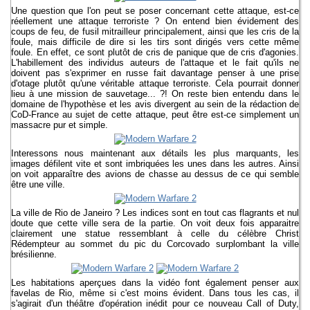
Une question que l'on peut se poser concernant cette attaque, est-ce
réellement une attaque terroriste ? On entend bien évidement des
coups de feu, de fusil mitrailleur principalement, ainsi que les cris de la
foule, mais difficile de dire si les tirs sont dirigés vers cette même
foule. En effet, ce sont plutôt de cris de panique que de cris d'agonies.
L'habillement des individus auteurs de l'attaque et le fait qu'ils ne
doivent pas s'exprimer en russe fait davantage penser à une prise
d'otage plutôt qu'une véritable attaque terroriste. Cela pourrait donner
lieu à une mission de sauvetage... ?! On reste bien entendu dans le
domaine de l'hypothèse et les avis divergent au sein de la rédaction de
CoD-France au sujet de cette attaque, peut être est-ce simplement un
massacre pur et simple.
Interessons nous maintenant aux détails les plus marquants, les
images défilent vite et sont imbriquées les unes dans les autres. Ainsi
on voit apparaître des avions de chasse au dessus de ce qui semble
être une ville.
La ville de Rio de Janeiro ? Les indices sont en tout cas flagrants et nul
doute que cette ville sera de la partie. On voit deux fois apparaitre
clairement une statue ressemblant à celle du célèbre Christ
Rédempteur au sommet du pic du Corcovado surplombant la ville
brésilienne.
Les habitations aperçues dans la vidéo font également penser aux
favelas de Rio, même si c'est moins évident. Dans tous les cas, il
s'agirait d'un théâtre d'opération inédit pour ce nouveau Call of Duty,