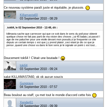
Ce nouveau système paraît juste et équitable, je plussois.
Killamasta60
03 September 2010 - 08:29
tok64, le 02 September 2010 - 12:48, dit :
killmasta sache que carresser qui que ce soit dans le sens du poil pour obtenir
quelque chose ne fait pas parti de ma vision des choses .j ai 45 balais j ai passé l
age de me palucher pour une etoile devant mon pseudo,si je frequente ce site
depuis un certain temps c est que j y prend plaisir ,ceci etant je dis ce que je
pense ,quand une chose va dans le bon sens je le signale un point c est tout...
Doucement tok64 ! C'était une boutade !
tok64
03 September 2010 - 09:24
salut KILLAMASTA60, ok ok aucun soucis
Gungrave
04 September 2010 - 07:57
Beau boulout au staff, ça met tout le monde d'accord cette fois
Xender61
04 September 2010 - 09:39