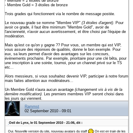
- Membre = 2 étoiles de bronze
- Membre Gold = 3 étoiles de bronze
Trois grades qui fonctionnent via le nombre de message postée.
Le nouveau grade se nomme "Membre VIP"
(3 étoiles d'argent)
. Pour
avoir ce grade, il faut être minimum "Membre Gold", avoir de
l'ancienneté, n'avoir aucun avertissement, et être choisi par l'équipe de
modération.
Mais qu'est ce qu'on y gagne ?? Pour vous, un membre qui est VIP,
vous assure des réponses de qualités, donne le bon exemple. Pour
eux, sa leurs permet d'avoir des avantages sur les concours,
évènements prochains. Par exemple, prioritaire pour une clé bêta, pour
une inscription à une soirée, tournoi, pour un channel privé sur le TS
etc...
Alors messieurs, si vous souhaitez devenir VIP, participer à notre forum
mais faites attention aux modérateurs...
Un Membre Gold n'aura aucun avantage
(changement vis à vis de la
dernière modification)
. Les premiers membres VIP seront choisi dans
les jours qui viennent.
Rammst
02 September 2010 - 09:01
Oeil de Lynx, le 01 September 2010 - 21:06, dit :
Oui. Nouvelle version du site, nouveau avatars du staff
On est en train de les