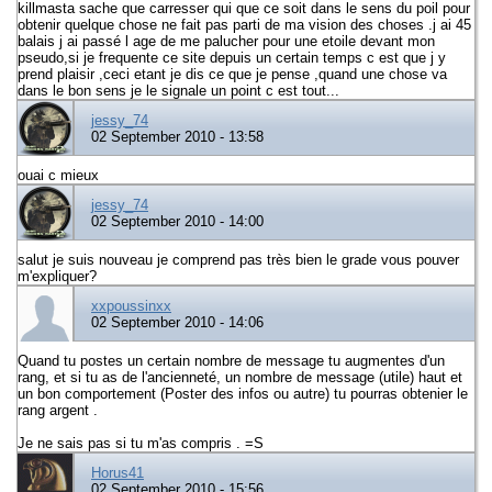
killmasta sache que carresser qui que ce soit dans le sens du poil pour
obtenir quelque chose ne fait pas parti de ma vision des choses .j ai 45
balais j ai passé l age de me palucher pour une etoile devant mon
pseudo,si je frequente ce site depuis un certain temps c est que j y
prend plaisir ,ceci etant je dis ce que je pense ,quand une chose va
dans le bon sens je le signale un point c est tout...
jessy_74
02 September 2010 - 13:58
ouai c mieux
jessy_74
02 September 2010 - 14:00
salut je suis nouveau je comprend pas très bien le grade vous pouver
m'expliquer?
xxpoussinxx
02 September 2010 - 14:06
Quand tu postes un certain nombre de message tu augmentes d'un
rang, et si tu as de l'ancienneté, un nombre de message (utile) haut et
un bon comportement (Poster des infos ou autre) tu pourras obtenier le
rang argent .
Je ne sais pas si tu m'as compris . =S
Horus41
02 September 2010 - 15:56