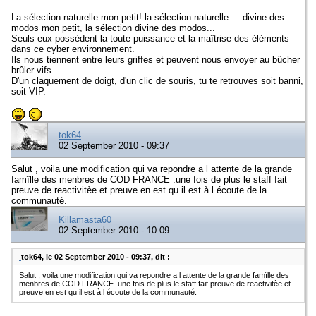
La sélection
naturelle mon petit! la sélection naturelle
.... divine des
modos mon petit, la sélection divine des modos...
Seuls eux possèdent la toute puissance et la maîtrise des éléments
dans ce cyber environnement.
Ils nous tiennent entre leurs griffes et peuvent nous envoyer au bûcher
brûler vifs.
D'un claquement de doigt, d'un clic de souris, tu te retrouves soit banni,
soit VIP.
tok64
02 September 2010 - 09:37
Salut , voila une modification qui va repondre a l attente de la grande
famîlle des menbres de COD FRANCE .une fois de plus le staff fait
preuve de reactivitèe et preuve en est qu il est à l écoute de la
communauté.
Killamasta60
02 September 2010 - 10:09
tok64, le 02 September 2010 - 09:37, dit :
Salut , voila une modification qui va repondre a l attente de la grande famîlle des
menbres de COD FRANCE .une fois de plus le staff fait preuve de reactivitèe et
preuve en est qu il est à l écoute de la communauté.