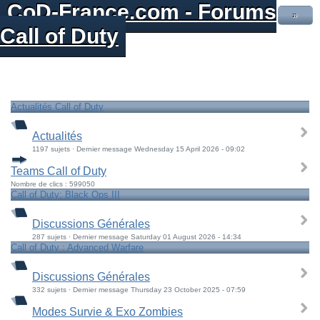
CoD-France.com - Forums
»
Call of Duty
Actualités Call of Duty
Actualités
1197 sujets · Dernier message Wednesday 15 April 2026 - 09:02
Teams Call of Duty
Nombre de clics : 599050
Call of Duty: Black Ops III
Discussions Générales
287 sujets · Dernier message Saturday 01 August 2026 - 14:34
Call of Duty : Advanced Warfare
Discussions Générales
332 sujets · Dernier message Thursday 23 October 2025 - 07:59
Modes Survie & Exo Zombies