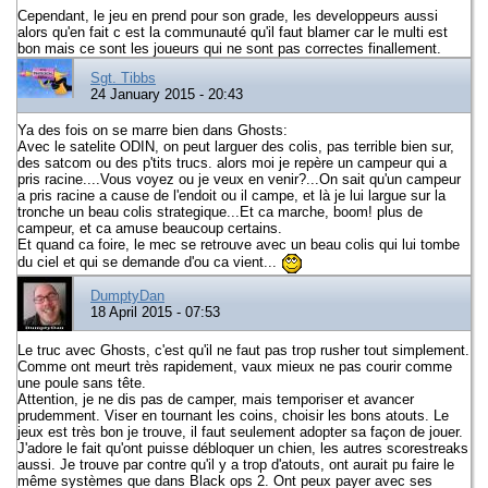
Cependant, le jeu en prend pour son grade, les developpeurs aussi
alors qu'en fait c est la communauté qu'il faut blamer car le multi est
bon mais ce sont les joueurs qui ne sont pas correctes finallement.
Sgt. Tibbs
24 January 2015 - 20:43
Ya des fois on se marre bien dans Ghosts:
Avec le satelite ODIN, on peut larguer des colis, pas terrible bien sur,
des satcom ou des p'tits trucs. alors moi je repère un campeur qui a
pris racine....Vous voyez ou je veux en venir?...On sait qu'un campeur
a pris racine a cause de l'endoit ou il campe, et là je lui largue sur la
tronche un beau colis strategique...Et ca marche, boom! plus de
campeur, et ca amuse beaucoup certains.
Et quand ca foire, le mec se retrouve avec un beau colis qui lui tombe
du ciel et qui se demande d'ou ca vient...
DumptyDan
18 April 2015 - 07:53
Le truc avec Ghosts, c'est qu'il ne faut pas trop rusher tout simplement.
Comme ont meurt très rapidement, vaux mieux ne pas courir comme
une poule sans tête.
Attention, je ne dis pas de camper, mais temporiser et avancer
prudemment. Viser en tournant les coins, choisir les bons atouts. Le
jeux est très bon je trouve, il faut seulement adopter sa façon de jouer.
J'adore le fait qu'ont puisse débloquer un chien, les autres scorestreaks
aussi. Je trouve par contre qu'il y a trop d'atouts, ont aurait pu faire le
même systèmes que dans Black ops 2. Ont peux payer avec ses