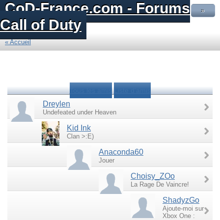
CoD-France.com - Forums
»
Call of Duty
« Accueil
Tous les amis
Liste d'amis
Dreylen
Undefeated under Heaven
Kid Ink
Clan >:E)
Anaconda60
Jouer
Choisy_ZOo
La Rage De Vaincre!
ShadyzGo
Ajoute-moi sur
Xbox One :