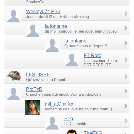
ShadyzGo
Wesley074 PS3
Joueur de BO2 sur PS3 en eSniping
la fontaine
dit moi pourquoi je peu jouet enmultijoueur
la fontaine
Qu'avez-vous à l'esprit ?
FT Roro
L'association Team
DST RECRUTE
LESUISSE
Qu'avez-vous à l'esprit ?
ProTzR
Cherche Team Advenced Warfare XboxOne
mll_atOmiiXx
recherche des joueurs pour ma team :)
Sep
La Compétiton
TheFXG