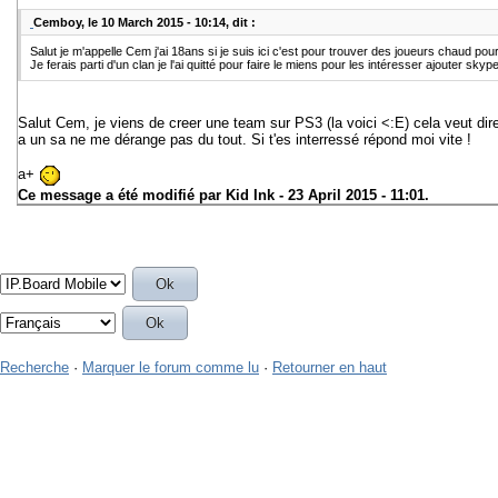
Cemboy, le 10 March 2015 - 10:14, dit :
Salut je m'appelle Cem j'ai 18ans si je suis ici c'est pour trouver des joueurs chaud p
Je ferais parti d'un clan je l'ai quitté pour faire le miens pour les intéresser ajouter s
Salut Cem, je viens de creer une team sur PS3 (la voici <:E) cela veut dire 
a un sa ne me dérange pas du tout. Si t'es interressé répond moi vite !
a+
Ce message a été modifié par
Kid Ink
- 23 April 2015 - 11:01.
Recherche
·
Marquer le forum comme lu
·
Retourner en haut