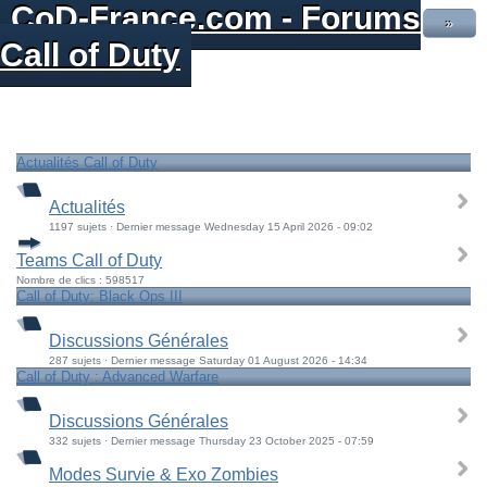
CoD-France.com - Forums
»
Call of Duty
Actualités Call of Duty
Actualités
1197 sujets · Dernier message Wednesday 15 April 2026 - 09:02
Teams Call of Duty
Nombre de clics : 598517
Call of Duty: Black Ops III
Discussions Générales
287 sujets · Dernier message Saturday 01 August 2026 - 14:34
Call of Duty : Advanced Warfare
Discussions Générales
332 sujets · Dernier message Thursday 23 October 2025 - 07:59
Modes Survie & Exo Zombies