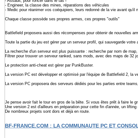
- Assault, pour foncer dans le tas !
- Engineer, la classe des mines, réparations des véhicules
- Medic pour réanimer vos coéquipiers, leurs redonné de la vie avant qu'il 
Chaque classe possède ses propres armes, ces propres "outils"
Battlefield proposera aussi des récompenses pour obtenir de nouvelles arme
Toute la partie du jeu est gérer par un serveur profil, qui sauvegarde votr
La recherche d'un serveur est plus puissante : recherche par nom de map, 
Filtrer pour trouver un serveur ranked, sans mods, avec des maps de 32 jo
Le protection anti-cheat est gérer par PunkBuster.
La version PC est développer et optimisé par l'équipe de Battlefield 2, la
La version PC proposera des serveurs dédiés pour les parties entre teams, 
Je pense avoir fait le tour en gros de la bête. Si vous êtes prêt à faire l
Une version 2 est d'ailleurs en préparation pour cette fin d'année, un lifting
De nombreux projets sont dors et déjà en route.
BF-FRANCE.COM : LA COMMUNAUTE PC ET CONSOL