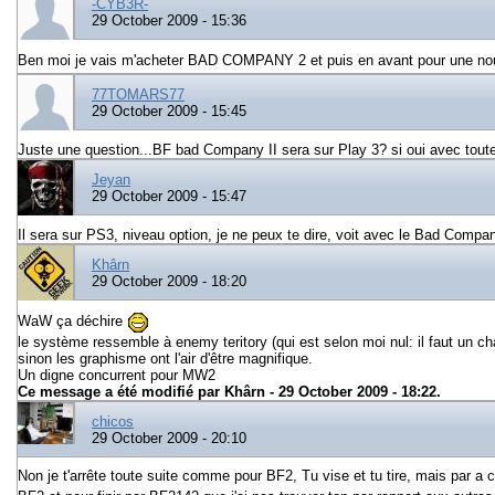
-CYB3R-
29 October 2009 - 15:36
Ben moi je vais m'acheter BAD COMPANY 2 et puis en avant pour une nou
77TOMARS77
29 October 2009 - 15:45
Juste une question...BF bad Company II sera sur Play 3? si oui avec toute
Jeyan
29 October 2009 - 15:47
Il sera sur PS3, niveau option, je ne peux te dire, voit avec le Bad Compan
Khârn
29 October 2009 - 18:20
WaW ça déchire
le système ressemble à enemy teritory (qui est selon moi nul: il faut un ch
sinon les graphisme ont l'air d'être magnifique.
Un digne concurrent pour MW2
Ce message a été modifié par
Khârn
- 29 October 2009 - 18:22.
chicos
29 October 2009 - 20:10
Non je t'arrête toute suite comme pour BF2, Tu vise et tu tire, mais par 