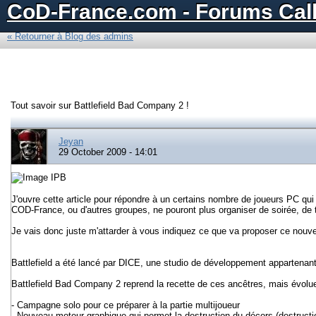
CoD-France.com - Forums Call
« Retourner à Blog des admins
Tout savoir sur Battlefield Bad Company 2 !
Jeyan
29 October 2009 - 14:01
J'ouvre cette article pour répondre à un certains nombre de joueurs PC qui 
COD-France, ou d'autres groupes, ne pouront plus organiser de soirée, de t
Je vais donc juste m'attarder à vous indiquez ce que va proposer ce nouve
Battlefield a été lancé par DICE, une studio de développement appartenant 
Battlefield Bad Company 2 reprend la recette de ces ancêtres, mais évoluen
- Campagne solo pour ce préparer à la partie multijoueur
- Nouveau moteur graphique qui permet la destruction du décors (destructi