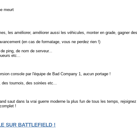
ne meurt
s, les améliorer, améliorer aussi les véhicules, monter en grade, gagner des
e avancement (en cas de formatage, vous ne perdez rien !)
de ping, de nom de serveur...
ueurs etc...
 version console par l'équipe de Bad Company 1, aucun portage !
des tournois, des soirées etc...
e grand saut dans la vrai guerre moderne la plus fun de tous les temps, rejoig
 complet !
E SUR BATTLEFIELD !