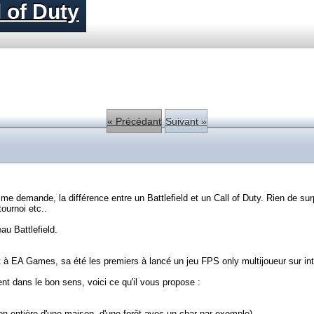
 of Duty
« Précédant
Suivant »
me demande, la différence entre un Battlefield et un Call of Duty. Rien de sur
ournoi etc..
au Battlefield.
à EA Games, sa été les premiers à lancé un jeu FPS only multijoueur sur intern
t dans le bon sens, voici ce qu'il vous propose :
on entière d'une maison, d'une forêt avec un char par exemple)