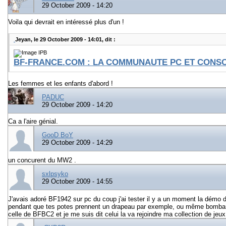
29 October 2009 - 14:20
Voila qui devrait en intéressé plus d'un !
Jeyan, le 29 October 2009 - 14:01, dit :
BF-FRANCE.COM : LA COMMUNAUTE PC ET CONSO
Les femmes et les enfants d'abord !
PADUC
29 October 2009 - 14:20
Ca a l'aire génial.
GooD BoY
29 October 2009 - 14:29
un concurent du MW2 .
sxlpsyko
29 October 2009 - 14:55
J'avais adoré BF1942 sur pc du coup j'ai tester il y a un moment la démo d
pendant que tes potes prennent un drapeau par exemple, ou même bombard
celle de BFBC2 et je me suis dit celui la va rejoindre ma collection de jeux 