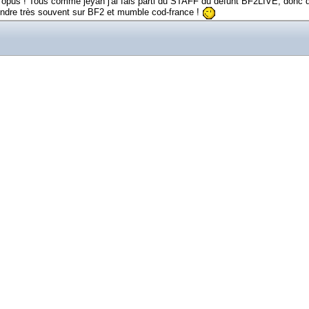
res opus ! Tous comme jeyan j'ai fais parti du STAFF du défunt BF2LIVE, donc 
oindre très souvent sur BF2 et mumble cod-france !