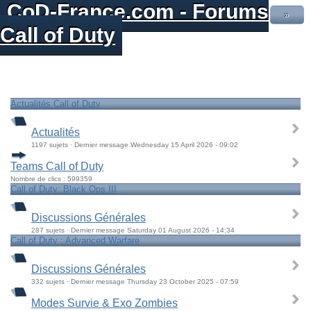
CoD-France.com - Forums
»
Call of Duty
Actualités Call of Duty
Actualités
1197 sujets · Dernier message Wednesday 15 April 2026 - 09:02
Teams Call of Duty
Nombre de clics : 599359
Call of Duty: Black Ops III
Discussions Générales
287 sujets · Dernier message Saturday 01 August 2026 - 14:34
Call of Duty : Advanced Warfare
Discussions Générales
332 sujets · Dernier message Thursday 23 October 2025 - 07:59
Modes Survie & Exo Zombies