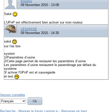
Krooms
09 November 2015 - 13:08
Salut
L'UPnP est efféctivement bien activer sur mon routeur.
LESUISSE
09 November 2015 - 14:35
salut
sur t'as box
system
1/Paramètres d´usine
2/Cette page permet de restaurer les paramètres d´usine
Les paramètres d´usine restaurent le paramétrage par défaut du
système
3/ activer l'UPnP est et sauvegarde
et test
Version complète
Recherche
·
Marquer le forum comme lu
·
Retourner en haut