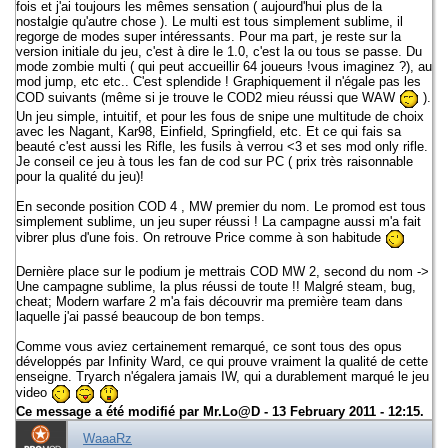
fois et j'ai toujours les mêmes sensation ( aujourd'hui plus de la
nostalgie qu'autre chose ). Le multi est tous simplement sublime, il
regorge de modes super intéressants. Pour ma part, je reste sur la
version initiale du jeu, c'est à dire le 1.0, c'est la ou tous se passe. Du
mode zombie multi ( qui peut accueillir 64 joueurs !vous imaginez ?), au
mod jump, etc etc.. C'est splendide ! Graphiquement il n'égale pas les
COD suivants (même si je trouve le COD2 mieu réussi que WAW
).
Un jeu simple, intuitif, et pour les fous de snipe une multitude de choix
avec les Nagant, Kar98, Einfield, Springfield, etc. Et ce qui fais sa
beauté c'est aussi les Rifle, les fusils à verrou <3 et ses mod only rifle.
Je conseil ce jeu à tous les fan de cod sur PC ( prix très raisonnable
pour la qualité du jeu)!
En seconde position COD 4 , MW premier du nom. Le promod est tous
simplement sublime, un jeu super réussi ! La campagne aussi m'a fait
vibrer plus d'une fois. On retrouve Price comme à son habitude
Dernière place sur le podium je mettrais COD MW 2, second du nom ->
Une campagne sublime, la plus réussi de toute !! Malgré steam, bug,
cheat; Modern warfare 2 m'a fais découvrir ma première team dans
laquelle j'ai passé beaucoup de bon temps.
Comme vous aviez certainement remarqué, ce sont tous des opus
développés par Infinity Ward, ce qui prouve vraiment la qualité de cette
enseigne. Tryarch n'égalera jamais IW, qui a durablement marqué le jeu
video
Ce message a été modifié par
Mr.Lo@D
- 13 February 2011 - 12:15.
WaaaRz