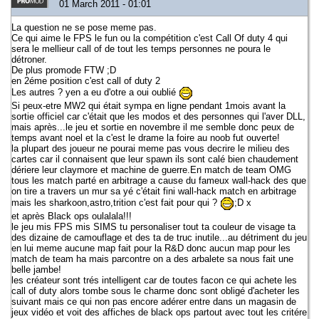
01 March 2011 - 01:01
La question ne se pose meme pas.
Ce qui aime le FPS le fun ou la compétition c'est Call Of duty 4 qui
sera le mellieur call of de tout les temps personnes ne poura le
détroner.
De plus promode FTW ;D
en 2éme position c'est call of duty 2
Les autres ? yen a eu d'otre a oui oublié
Si peux-etre MW2 qui était sympa en ligne pendant 1mois avant la
sortie officiel car c'était que les modos et des personnes qui l'aver DLL,
mais après...le jeu et sortie en novembre il me semble donc peux de
temps avant noel et la c'est le drame la foire au noob fut ouverte!
la plupart des joueur ne pourai meme pas vous decrire le milieu des
cartes car il connaisent que leur spawn ils sont calé bien chaudement
dériere leur claymore et machine de guerre.En match de team OMG
tous les match parté en arbitrage a cause du fameux wall-hack des que
on tire a travers un mur sa yé c'était fini wall-hack match en arbitrage
mais les sharkoon,astro,trition c'est fait pour qui ?
;D x
et après Black ops oulalala!!!
le jeu mis FPS mis SIMS tu personaliser tout ta couleur de visage ta
des dizaine de camouflage et des ta de truc inutile...au détriment du jeu
en lui meme aucune map fait pour la R&D donc aucun map pour les
match de team ha mais parcontre on a des arbalete sa nous fait une
belle jambe!
les créateur sont trés intelligent car de toutes facon ce qui achete les
call of duty alors tombe sous le charme donc sont obligé d'acheter les
suivant mais ce qui non pas encore adérer entre dans un magasin de
jeux vidéo et voit des affiches de black ops partout avec tout les critére