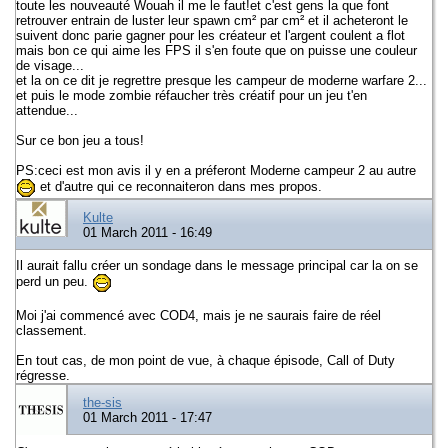
toute les nouveauté Wouah il me le faut!et c'est gens la que font
retrouver entrain de luster leur spawn cm² par cm² et il acheteront le
suivent donc parie gagner pour les créateur et l'argent coulent a flot
mais bon ce qui aime les FPS il s'en foute que on puisse une couleur
de visage...
et la on ce dit je regrettre presque les campeur de moderne warfare 2...
et puis le mode zombie réfaucher très créatif pour un jeu t'en
attendue...
Sur ce bon jeu a tous!
PS:ceci est mon avis il y en a préferont Moderne campeur 2 au autre
et d'autre qui ce reconnaiteron dans mes propos.
Kulte
01 March 2011 - 16:49
Il aurait fallu créer un sondage dans le message principal car la on se
perd un peu.
Moi j'ai commencé avec COD4, mais je ne saurais faire de réel
classement.
En tout cas, de mon point de vue, à chaque épisode, Call of Duty
régresse.
the-sis
01 March 2011 - 17:47