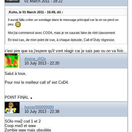
01 March 2011 - 18:22
Kulte, le 01 March 2011 - 16:49, dit :
Il aurait fallu créer un sondage dans le message principal car la on se perd un
peu.
Moi j'ai commencé avec COD4, mais je ne saurais faire de réel classement.
En tout cas, de mon point de vue, à chaque épisode, Call of Duty régresse.
c'est pire que sa j'espere qu'il vont réagir car je sais pas ou on va finir...
Amine_@Dz
10 July 2013 - 22:20
Salut à tous,
Pour moi le meilleur call of' est CoD4.
.
POINT FINAL
homer999999999
10 July 2013 - 22:38
SOlo mw2 cod 1 et 2
Coop mw3 et waw
Zombie waw mais obsolète