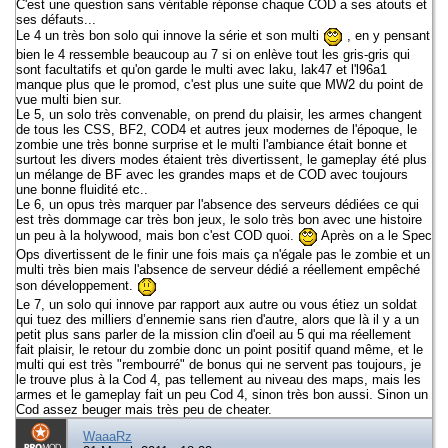
C'est une question sans véritable réponse chaque COD a ses atouts et
ses défauts...
Le 4 un très bon solo qui innove la série et son multi
, en y pensant
bien le 4 ressemble beaucoup au 7 si on enlève tout les gris-gris qui
sont facultatifs et qu'on garde le multi avec laku, lak47 et l'l96a1
manque plus que le promod, c'est plus une suite que MW2 du point de
vue multi bien sur.
Le 5, un solo très convenable, on prend du plaisir, les armes changent
de tous les CSS, BF2, COD4 et autres jeux modernes de l'époque, le
zombie une très bonne surprise et le multi l'ambiance était bonne et
surtout les divers modes étaient très divertissent, le gameplay été plus
un mélange de BF avec les grandes maps et de COD avec toujours
une bonne fluidité etc..
Le 6, un opus très marquer par l'absence des serveurs dédiées ce qui
est très dommage car très bon jeux, le solo très bon avec une histoire
un peu à la holywood, mais bon c'est COD quoi.
Après on a le Spec
Ops divertissent de le finir une fois mais ça n'égale pas le zombie et un
multi très bien mais l'absence de serveur dédié a réellement empêché
son développement.
Le 7, un solo qui innove par rapport aux autre ou vous étiez un soldat
qui tuez des milliers d’ennemie sans rien d'autre, alors que là il y a un
petit plus sans parler de la mission clin d'oeil au 5 qui ma réellement
fait plaisir, le retour du zombie donc un point positif quand même, et le
multi qui est très "rembourré" de bonus qui ne servent pas toujours, je
le trouve plus à la Cod 4, pas tellement au niveau des maps, mais les
armes et le gameplay fait un peu Cod 4, sinon très bon aussi. Sinon un
Cod assez beuger mais très peu de cheater.
WaaaRz