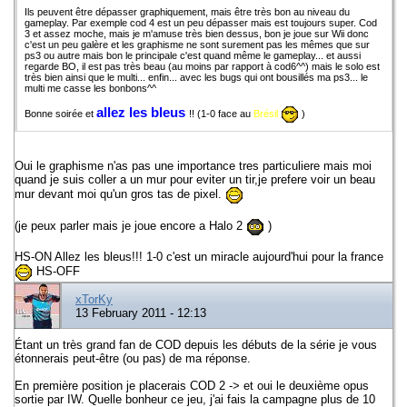
Ils peuvent être dépasser graphiquement, mais être très bon au niveau du
gameplay. Par exemple cod 4 est un peu dépasser mais est toujours super. Cod
3 et assez moche, mais je m'amuse très bien dessus, bon je joue sur Wii donc
c'est un peu galère et les graphisme ne sont surement pas les mêmes que sur
ps3 ou autre mais bon le principale c'est quand même le gameplay... et aussi
regarde BO, il est pas très beau (au moins par rapport à cod6^^) mais le solo est
très bien ainsi que le multi... enfin... avec les bugs qui ont bousillés ma ps3... le
multi me casse les bonbons^^
allez les bleus
Bonne soirée et
!! (1-0 face au
Brésil
)
Oui le graphisme n'as pas une importance tres particuliere mais moi
quand je suis coller a un mur pour eviter un tir,je prefere voir un beau
mur devant moi qu'un gros tas de pixel.
(je peux parler mais je joue encore a Halo 2
)
HS-ON Allez les bleus!!! 1-0 c'est un miracle aujourd'hui pour la france
HS-OFF
xTorKy
13 February 2011 - 12:13
Étant un très grand fan de COD depuis les débuts de la série je vous
étonnerais peut-être (ou pas) de ma réponse.
En première position je placerais COD 2 -> et oui le deuxième opus
sortie par IW. Quelle bonheur ce jeu, j'ai fais la campagne plus de 10