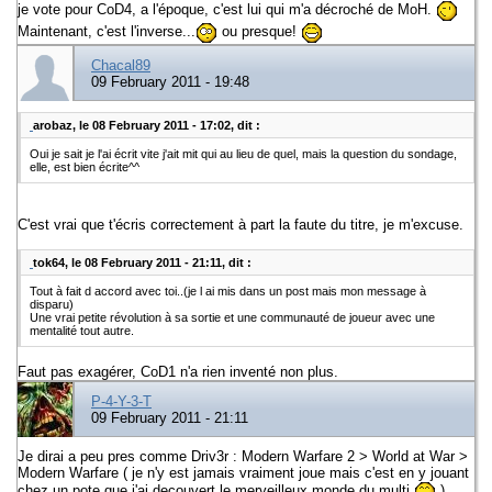
je vote pour CoD4, a l'époque, c'est lui qui m'a décroché de MoH.
Maintenant, c'est l'inverse...
ou presque!
Chacal89
09 February 2011 - 19:48
arobaz, le 08 February 2011 - 17:02, dit :
Oui je sait je l'ai écrit vite j'ait mit qui au lieu de quel, mais la question du sondage,
elle, est bien écrite^^
C'est vrai que t'écris correctement à part la faute du titre, je m'excuse.
tok64, le 08 February 2011 - 21:11, dit :
Tout à fait d accord avec toi..(je l ai mis dans un post mais mon message à
disparu)
Une vrai petite révolution à sa sortie et une communauté de joueur avec une
mentalité tout autre.
Faut pas exagérer, CoD1 n'a rien inventé non plus.
P-4-Y-3-T
09 February 2011 - 21:11
Je dirai a peu pres comme Driv3r : Modern Warfare 2 > World at War >
Modern Warfare ( je n'y est jamais vraiment joue mais c'est en y jouant
chez un pote que j'ai decouvert le merveilleux monde du multi
)