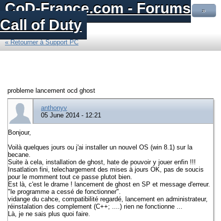
CoD-France.com - Forums
»
Call of Duty
« Retourner à Support PC
probleme lancement ocd ghost
anthonyv
05 June 2014 - 12:21
Bonjour,
Voilà quelques jours ou j'ai installer un nouvel OS (win 8.1) sur la
becane.
Suite à cela, installation de ghost, hate de pouvoir y jouer enfin !!!
Insatlation fini, telechargement des mises à jours OK, pas de soucis
pour le momment tout ce passe plutot bien.
Est là, c'est le drame ! lancement de ghost en SP et message d'erreur.
"le programme a cessé de fonctionner".
vidange du cahce, compatibilité regardé, lancement en administrateur,
réinstalation des complement (C++; ....) rien ne fonctionne ...
Là, je ne sais plus quoi faire.