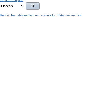
Version complète
Recherche
·
Marquer le forum comme lu
·
Retourner en haut