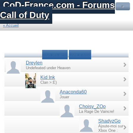
CoD-France.com - Forums
»
Call of Duty
« Accueil
Tous les amis
Liste d'amis
Dreylen
Undefeated under Heaven
Kid Ink
Clan >:E)
Anaconda60
Jouer
Choisy_ZOo
La Rage De Vaincre!
ShadyzGo
Ajoute-moi sur
Xbox One :