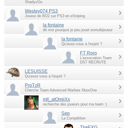
ShadyzGo
Wesley074 PS3
Joueur de BO2 sur PS3 en eSniping
la fontaine
dit moi pourquoi je peu jouet enmultijoueur
la fontaine
Qu'avez-vous à l'esprit ?
FT Roro
L'association Team
DST RECRUTE
LESUISSE
Qu'avez-vous à l'esprit ?
ProTzR
Cherche Team Advenced Warfare XboxOne
mll_atOmiiXx
recherche des joueurs pour ma team :)
Sep
La Compétiton
TheFXG