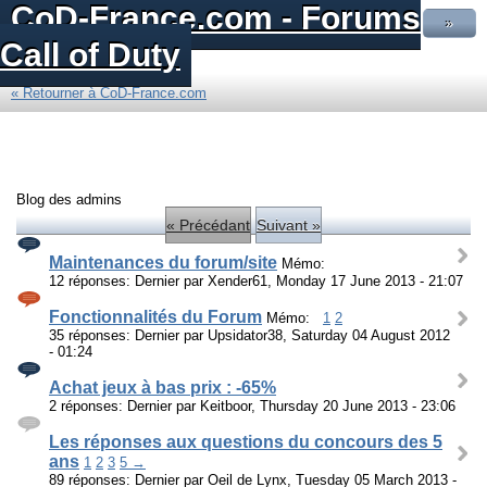
CoD-France.com - Forums
»
Call of Duty
« Retourner à CoD-France.com
Blog des admins
« Précédant
Suivant »
Maintenances du forum/site
Mémo:
12 réponses: Dernier par Xender61, Monday 17 June 2013 - 21:07
Fonctionnalités du Forum
Mémo:
1
2
35 réponses: Dernier par Upsidator38, Saturday 04 August 2012
- 01:24
Achat jeux à bas prix : -65%
2 réponses: Dernier par Keitboor, Thursday 20 June 2013 - 23:06
Les réponses aux questions du concours des 5
ans
1
2
3
5 →
89 réponses: Dernier par Oeil de Lynx, Tuesday 05 March 2013 -