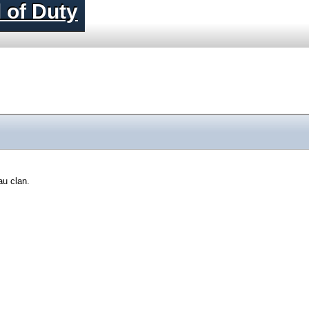
 of Duty
au clan.